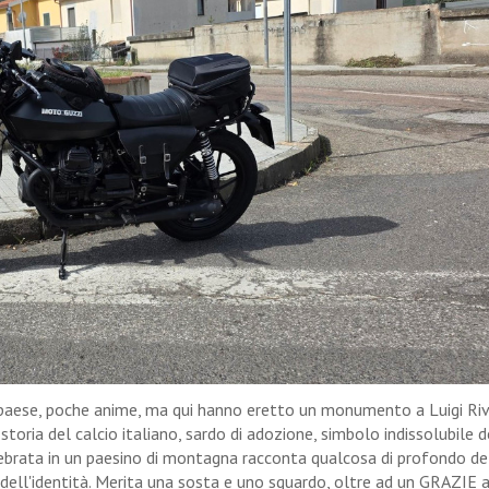
o paese, poche anime, ma qui hanno eretto un monumento a Luigi Ri
storia del calcio italiano, sardo di adozione, simbolo indissolubile d
 celebrata in un paesino di montagna racconta qualcosa di profondo de
o dell'identità. Merita una sosta e uno sguardo, oltre ad un GRAZIE a