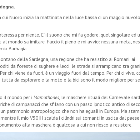
rdegna.
n cui Nuoro inizia la mattinata nella luce bassa di un maggio nuvolos
nteressa per niente. E' il suono che mi fa godere, quel singolare ed 
e al mondo sa imitare. Faccio il pieno e mi avvio: nessuna meta, ne
 mia Barbagia.
ontano della Sardegna, una regione che ha resistito ai Romani, ai
diti da foreste di sughere e lecci, le strade si arrampicano tra grani
 Per chi viene da fuori, è un viaggio fuori dal tempo. Per chi ci vive, 
è tutta da esplorare e la moto e la bici sono il modo migliore per se
o il mondo per i
Mamuthones
, le maschere rituali del Carnevale sar
ariche di campanacci che sfilano con un passo ipnotico antico di secol
 un patrimonio antropologico che non ha eguali in Europa. Ma stam
ntre il mio V50III scalda i cilindri sui tornanti in uscita dal paese
monumento alla maschera è qualcosa a cui non riesco a resistere.