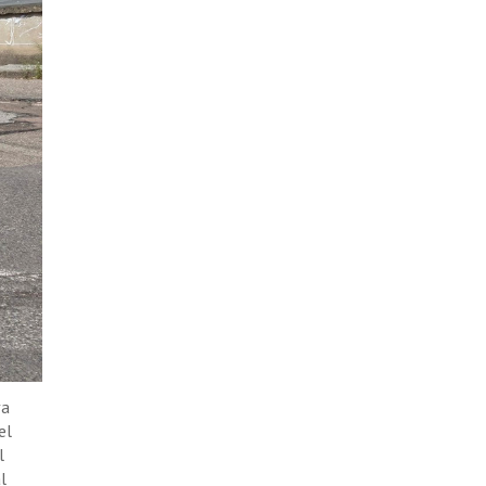
va
el
l
l