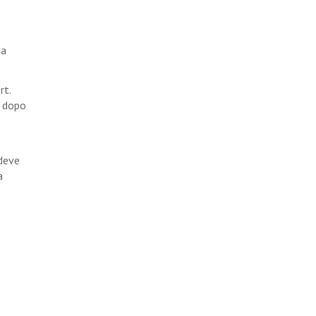
ia
rt.
a dopo
 deve
a