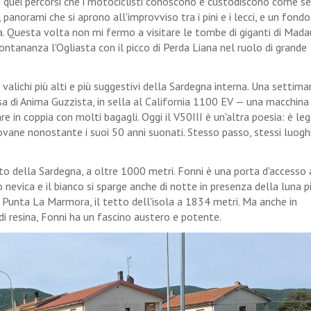
 di quei percorsi che i motociclisti conoscono e custodiscono come se
panorami che si aprono all'improvviso tra i pini e i lecci, e un fondo
ta. Questa volta non mi fermo a visitare le tombe di giganti di Mada
 lontananza l'Ogliasta con il picco di Perda Liana nel ruolo di grande
 valichi più alti e più suggestivi della Sardegna interna. Una settima
sa di Anima Guzzista, in sella al California 1100 EV — una macchina
e in coppia con molti bagagli. Oggi il V50III è un'altra poesia: è leg
ovane nonostante i suoi 50 anni suonati. Stesso passo, stessi luogh
to della Sardegna, a oltre 1000 metri. Fonni è una porta d'accesso 
evica e il bianco si sparge anche di notte in presenza della luna p
o Punta La Marmora, il tetto dell'isola a 1834 metri. Ma anche in
 di resina, Fonni ha un fascino austero e potente.