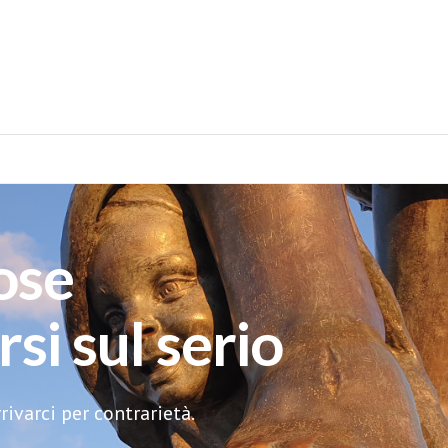
ose
si sul serio
ivarci per contrarietà.