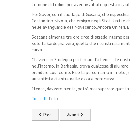
Comune di Lodine per aver avvallato questa iniziat
Poi Gavoi, con il suo lago di Gusana, che rispecchia
Costantino Nivola, che emigrò negli Stati Uniti e d
nelle avanguardie del Novecento. Ancora Oniferi. E i
Sostanzialmente tre ore circa di strade interne per
Solo la Sardegna vera, quella che i turisti rarame
curva.
Chi viene in Sardegna per il mare fa bene — le nost
nell'interno, in Barbagia, trova qualcosa di più raro
prendere così com'è. E se la percorriamo in moto, s
autenticità ci entra nelle ossa a ogni curva.
Niente, davvero niente, potrà mai superare questa
Tutte le foto
Articolo precedente: Calincontro del Flumendo
Articolo successivo: Ode alla M
Prec
Avanti