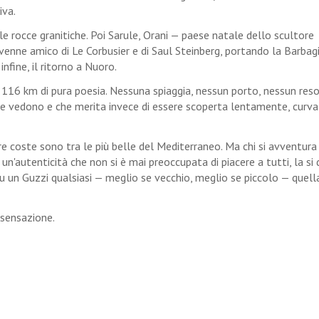
iva.
 le rocce granitiche. Poi Sarule, Orani — paese natale dello scultore
ivenne amico di Le Corbusier e di Saul Steinberg, portando la Barbag
nfine, il ritorno a Nuoro.
 116 km di pura poesia. Nessuna spiaggia, nessun porto, nessun reso
nte vedono e che merita invece di essere scoperta lentamente, curv
re coste sono tra le più belle del Mediterraneo. Ma chi si avventura
: un'autenticità che non si è mai preoccupata di piacere a tutti, la si
u un Guzzi qualsiasi — meglio se vecchio, meglio se piccolo — quell
 sensazione.
sa, 1-3 Maggio 48^ Ed.
oto Guzzi e all'Avventura su Due Ruote