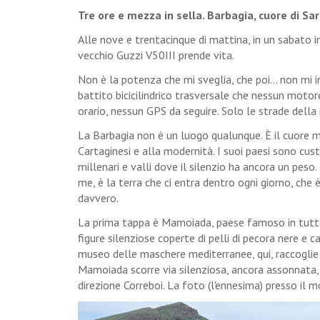
Tre ore e mezza in sella. Barbagia, cuore di Sa
Alle nove e trentacinque di mattina, in un sabato i
vecchio Guzzi V50III prende vita.
Non è la potenza che mi sveglia, che poi... non mi i
battito bicicilindrico trasversale che nessun motor
orario, nessun GPS da seguire. Solo le strade della
La Barbagia non è un luogo qualunque. È il cuore m
Cartaginesi e alla modernità. I suoi paesi sono custo
millenari e valli dove il silenzio ha ancora un peso.
me, è la terra che ci entra dentro ogni giorno, che 
davvero.
La prima tappa è Mamoiada, paese famoso in tutt
figure silenziose coperte di pelli di pecora nere e c
museo delle maschere mediterranee, qui, raccoglie
Mamoiada scorre via silenziosa, ancora assonnata, me
direzione Correboi. La foto (l'ennesima) presso il 