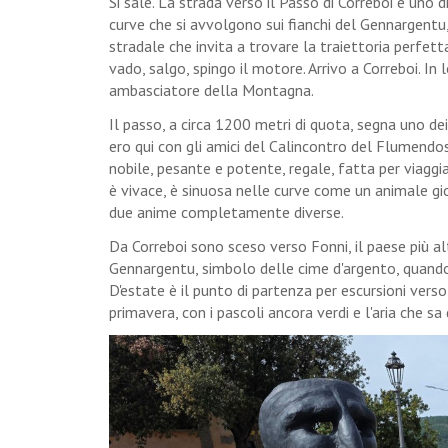
Si sale. La strada verso il Passo di Correboi è uno
curve che si avvolgono sui fianchi del Gennargentu, 
stradale che invita a trovare la traiettoria perfet
vado, salgo, spingo il motore. Arrivo a Correboi. In
ambasciatore della Montagna.
Il passo, a circa 1200 metri di quota, segna uno dei
ero qui con gli amici del Calincontro del Flumendo
nobile, pesante e potente, regale, fatta per viaggiar
è vivace, è sinuosa nelle curve come un animale gi
due anime completamente diverse.
Da Correboi sono sceso verso Fonni, il paese più al
Gennargentu, simbolo delle cime d'argento, quando n
D'estate è il punto di partenza per escursioni vers
primavera, con i pascoli ancora verdi e l'aria che sa