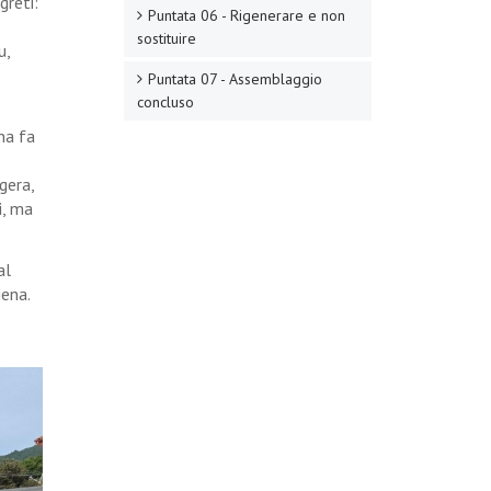
greti:
Puntata 06 - Rigenerare e non
sostituire
u,
Puntata 07 - Assemblaggio
concluso
na fa
gera,
i, ma
al
iena.