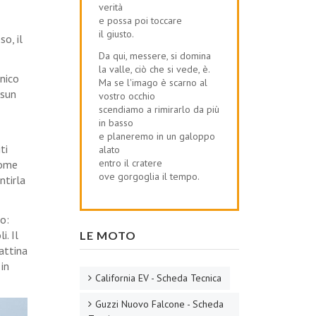
verità
e possa poi toccare
il giusto.
o, il
Da qui, messere, si domina
la valle, ciò che si vede, è.
unico
Ma se l'imago è scarno al
ssun
vostro occhio
scendiamo a rimirarlo da più
in basso
e planeremo in un galoppo
ti
alato
entro il cratere
come
ove gorgoglia il tempo.
ntirla
do:
i. Il
LE MOTO
attina
 in
California EV - Scheda Tecnica
Guzzi Nuovo Falcone - Scheda