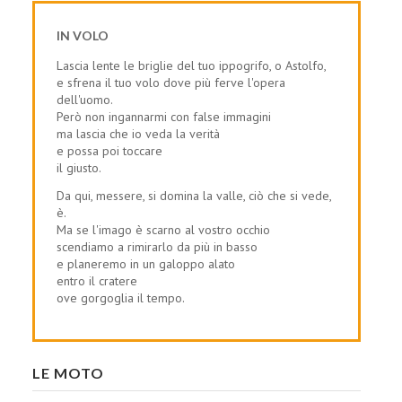
IN VOLO
Lascia lente le briglie del tuo ippogrifo, o Astolfo,
e sfrena il tuo volo dove più ferve l'opera
dell'uomo.
Però non ingannarmi con false immagini
ma lascia che io veda la verità
e possa poi toccare
il giusto.
Da qui, messere, si domina la valle, ciò che si vede,
è.
Ma se l'imago è scarno al vostro occhio
scendiamo a rimirarlo da più in basso
e planeremo in un galoppo alato
entro il cratere
ove gorgoglia il tempo.
LE MOTO