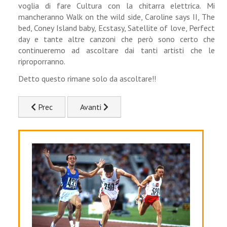
voglia di fare Cultura con la chitarra elettrica. Mi
mancheranno Walk on the wild side, Caroline says II, The
bed, Coney Island baby, Ecstasy, Satellite of love, Perfect
day e tante altre canzoni che però sono certo che
continueremo ad ascoltare dai tanti artisti che le
riproporranno.
Detto questo rimane solo da ascoltare!!
Articolo precedente: Big
Articolo successivo: Basta! Mi arrendo!
Prec
Avanti