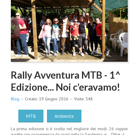
Rally Avventura MTB - 1^
Edizione... Noi c'eravamo!
Blog
Creato: 19 Giugno 2016
Visite: 548
MTB
Ambiente
La prima edizione si è svolta nel migliore dei modi. 26 coppie
iscritte con provenienza da quasi tutta la Sardegna, e... Oltre :-)