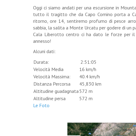
Oggi ci siamo andati per una escursione in Mountai
tutto il tragitto che da Capo Comino porta a Cal
ritorno, ore 14, sentiremo profumo di pesce arros
sabbia, la salita a Monte Urcatu per godere di un paes
Cala Liberotto centro ci ha dato le forze per il
annesso!
Alcuni dati:
Durata:
2:51:05
Velocità Media
16 km/h
Velocità Massima:
40.4 km/h
Distanza Percorsa
45,830 km
Altitudine guadagnata
572 m
Altitudine persa
572 m
Le Foto