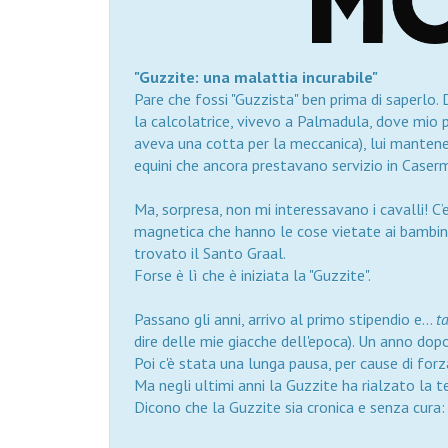
"Guzzite: una malattia incurabile"
Pare che fossi "Guzzista" ben prima di saperlo. 
la calcolatrice, vivevo a Palmadula, dove mio pa
aveva una cotta per la meccanica), lui mantene
equini che ancora prestavano servizio in Caser
Ma, sorpresa, non mi interessavano i cavalli! C
magnetica che hanno le cose vietate ai bambini. 
trovato il Santo Graal.
Forse è lì che è iniziata la "Guzzite".
Passano gli anni, arrivo al primo stipendio e...
t
dire delle mie giacche dell'epoca). Un anno dopo
Poi c'è stata una lunga pausa, per cause di for
Ma negli ultimi anni la Guzzite ha rialzato la 
Dicono che la Guzzite sia cronica e senza cura: