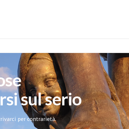
ose
si sul serio
ivarci per contrarietà.