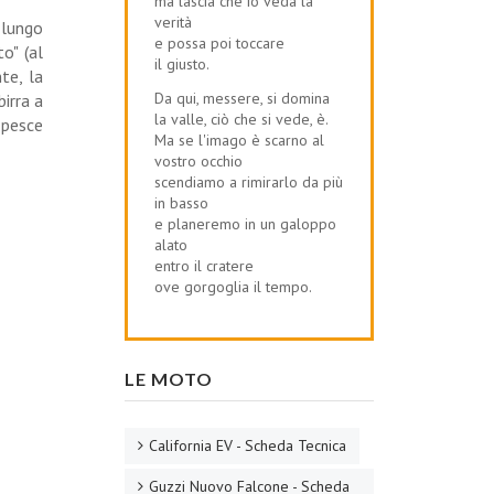
ma lascia che io veda la
verità
 lungo
e possa poi toccare
o" (al
il giusto.
te, la
Da qui, messere, si domina
birra a
la valle, ciò che si vede, è.
 pesce
Ma se l'imago è scarno al
vostro occhio
scendiamo a rimirarlo da più
in basso
e planeremo in un galoppo
alato
entro il cratere
ove gorgoglia il tempo.
LE MOTO
California EV - Scheda Tecnica
Guzzi Nuovo Falcone - Scheda