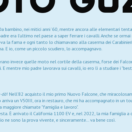
Da bambino, nei mitici anni ’60, mentre ancora alle elementari tenta
dre era l’ultimo nel paese a saper ferrare i cavalli. Anche se ormai 
va la fama e ogni tanto lo chiamavano alla caserma dei Carabinieri,
ma. E io, come un piccolo scudiero, lo accompagnavo.
’erano invece quelle moto nel cortile della caserma, forse dei Falco
E mentre mio padre lavorava sui cavalli, io ero lì a studiare i "besti
a-dà
! Nell’82 acquisto il mio primo Nuovo Falcone, che miracolosa
 arriva un V50III, ora in restauro, che mi ha accompagnato in un tou
za maggiore chiamate "famiglia e lavoro".
testa. È arrivato il California 1100 EV e, nel 2022, la mia famiglia 
 io ne sono la prova vivente, e sinceramente... va bene così.