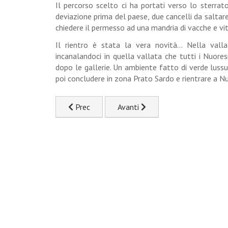
Il percorso scelto ci ha portati verso lo sterrat
deviazione prima del paese, due cancelli da saltare 
chiedere il permesso ad una mandria di vacche e vite
Il rientro è stata la vera novità... Nella val
incanalandoci in quella vallata che tutti i Nuor
dopo le gallerie. Un ambiente fatto di verde lussu
poi concludere in zona Prato Sardo e rientrare a N
Articolo precedente: Da Capo Comino a Cala Li
Articolo successivo: Giro in Bici
Prec
Avanti