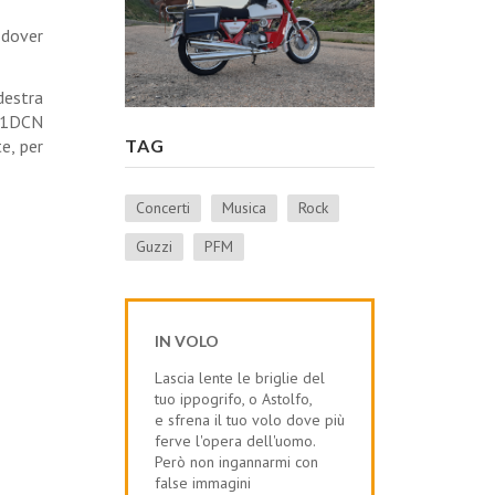
 dover
destra
131DCN
TAG
e, per
Concerti
Musica
Rock
Guzzi
PFM
IN VOLO
Lascia lente le briglie del
tuo ippogrifo, o Astolfo,
e sfrena il tuo volo dove più
ferve l'opera dell'uomo.
Però non ingannarmi con
false immagini