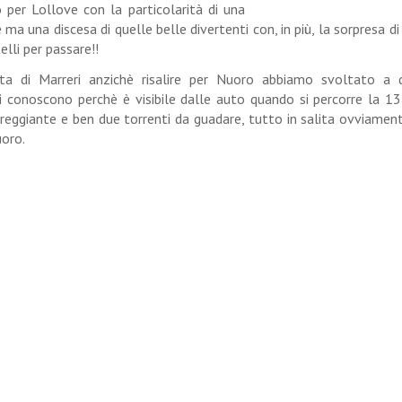
o per Lollove con la particolarità di una
ma una discesa di quelle belle divertenti con, in più, la sorpresa di
lli per passare!!
lata di Marreri anzichè risalire per Nuoro abbiamo svoltato a 
esi conoscono perchè è visibile dalle auto quando si percorre la 
reggiante e ben due torrenti da guadare, tutto in salita ovviament
uoro.
berotto e ritorno
 a Torpè e Talavà