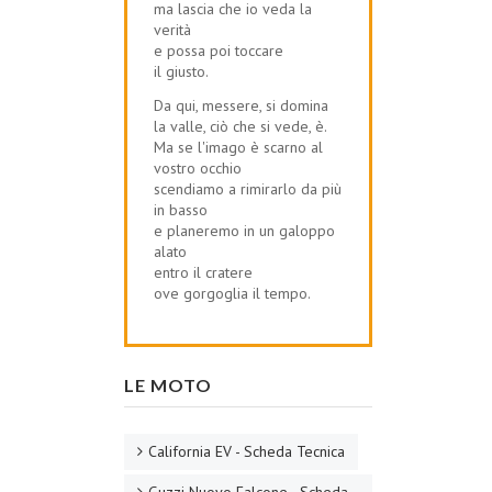
ma lascia che io veda la
verità
e possa poi toccare
il giusto.
Da qui, messere, si domina
la valle, ciò che si vede, è.
Ma se l'imago è scarno al
vostro occhio
scendiamo a rimirarlo da più
in basso
e planeremo in un galoppo
alato
entro il cratere
ove gorgoglia il tempo.
LE MOTO
California EV - Scheda Tecnica
Guzzi Nuovo Falcone - Scheda