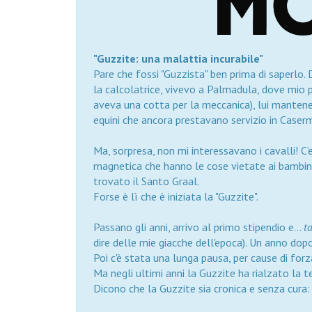
"Guzzite: una malattia incurabile"
Pare che fossi "Guzzista" ben prima di saperlo. 
la calcolatrice, vivevo a Palmadula, dove mio pa
aveva una cotta per la meccanica), lui mantene
equini che ancora prestavano servizio in Caser
Ma, sorpresa, non mi interessavano i cavalli! C
magnetica che hanno le cose vietate ai bambini. 
trovato il Santo Graal.
Forse è lì che è iniziata la "Guzzite".
Passano gli anni, arrivo al primo stipendio e...
t
dire delle mie giacche dell'epoca). Un anno dopo
Poi c'è stata una lunga pausa, per cause di for
Ma negli ultimi anni la Guzzite ha rialzato la 
Dicono che la Guzzite sia cronica e senza cura: