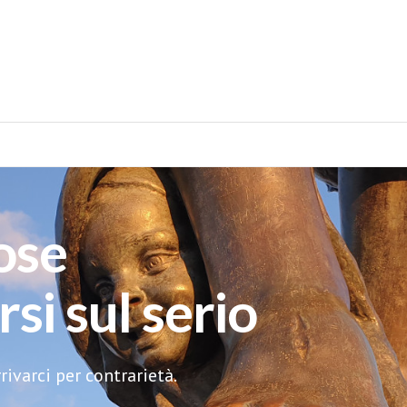
ose
si sul serio
ivarci per contrarietà.