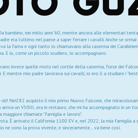
Da bambino, nei mitici anni ’60, mentre ancora alle elementari tenta
dre era l’ultimo nel paese a saper ferrare i cavalli. Anche se ormai 
va la fama e ogni tanto lo chiamavano alla caserma dei Carabinieri,
ma. E io, come un piccolo scudiero, lo accompagnavo.
’erano invece quelle moto nel cortile della caserma, forse dei Falco
E mentre mio padre lavorava sui cavalli, io ero lì a studiare i "besti
a-dà
! Nell’82 acquisto il mio primo Nuovo Falcone, che miracolosa
 arriva un V50III, ora in restauro, che mi ha accompagnato in un tou
za maggiore chiamate "famiglia e lavoro".
testa. È arrivato il California 1100 EV e, nel 2022, la mia famiglia 
 io ne sono la prova vivente, e sinceramente... va bene così.