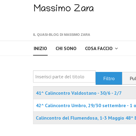
IL QUASI-BLOG DI MASSIMO ZARA
INIZIO
CHI SONO
COSA FACCIO
Inserisci parte del titolo
Filtro
Pul
Titolo
41^ Calincontro Valdostano - 30/6 - 2/7
42^ Calincontro Umbro, 29/30 settembre - 1 
Calincontro del Flumendosa, 1-3 Maggio 48^ 