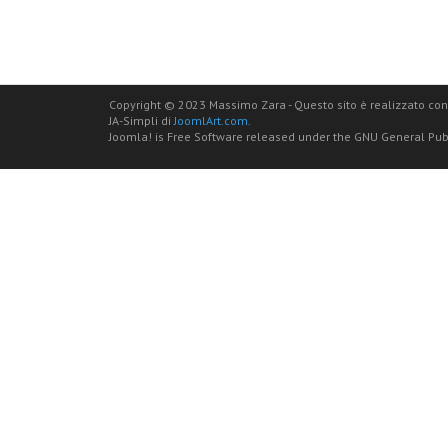
Copyright © 2023 Massimo Zara - Questo sito è realizzato con J
JA-Simpli di
JoomlArt.com
.
Joomla! is Free Software released under the GNU General Publ